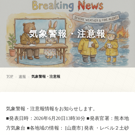
気象警報・注意報
TOP
速報
気象警報・注意報
>
>
気象警報・注意報情報をお知らせします。
■発表日時：2026年6月20日13時30分 ■発表官署：熊本地
方気象台 ■各地域の情報： [山鹿市] 発表 ・レベル２土砂