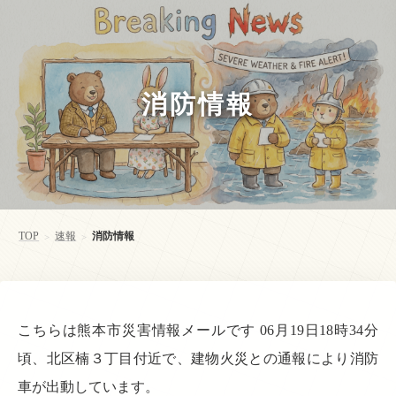
消防情報
TOP
速報
消防情報
>
>
こちらは熊本市災害情報メールです 06月19日18時34分
頃、北区楠３丁目付近で、建物火災との通報により消防
車が出動しています。