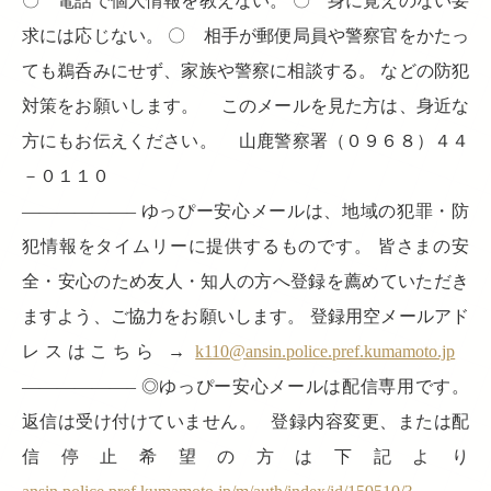
〇 電話で個人情報を教えない。 〇 身に覚えのない要
求には応じない。 〇 相手が郵便局員や警察官をかたっ
ても鵜呑みにせず、家族や警察に相談する。 などの防犯
対策をお願いします。 このメールを見た方は、身近な
方にもお伝えください。 山鹿警察署（０９６８）４４
－０１１０
——————– ゆっぴー安心メールは、地域の犯罪・防
犯情報をタイムリーに提供するものです。 皆さまの安
全・安心のため友人・知人の方へ登録を薦めていただき
ますよう、ご協力をお願いします。 登録用空メールアド
レスはこちら →
k110@ansin.police.pref.kumamoto.jp
——————– ◎ゆっぴー安心メールは配信専用です。
返信は受け付けていません。 登録内容変更、または配
信停止希望の方は下記より