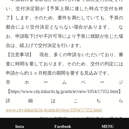
い、交付決定額が【予算上限に達した時点で交付を終
了】します。そのため、要件を満たしていても、予算の
都合により交付決定とならない場合があります。 な
お、申請取下げや不許可等により予算に残額が生じた場
合は、繰上げで交付決定を行います。
【注意事項】 現在、多くの申請をいただいており、審
査に時間を要しております。そのため、交付の判定には
申請から約１ヶ月程度の期間を要する見込みです。
市ホームページ
【https://www.city.kikuchi.lg.jp/article/view/1054/17352.html】
詳細はこちら
www.city.kikuchi.lg.jp/article/view/1054/17352.html
——————– 登録内容変更、または配信停止・退会希
Insta
Facebook
MENU
望の方は下記より
gw.ansin-