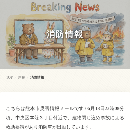
消防情報
TOP
速報
消防情報
>
>
こちらは熊本市災害情報メールです 06月18日23時08分
頃、中央区本荘３丁目付近で、建物閉じ込め事故による
救助要請があり消防車が出動しています。