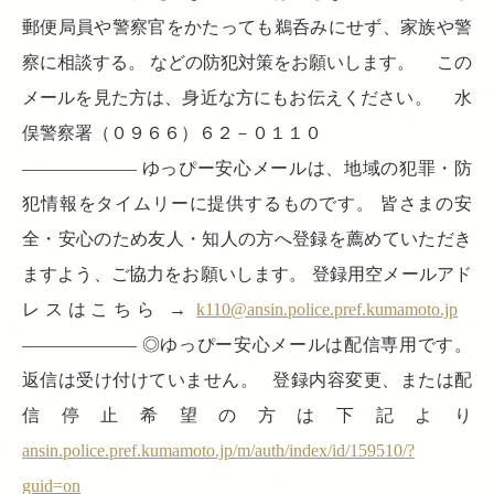
郵便局員や警察官をかたっても鵜呑みにせず、家族や警
察に相談する。 などの防犯対策をお願いします。 この
メールを見た方は、身近な方にもお伝えください。 水
俣警察署（０９６６）６２－０１１０
——————– ゆっぴー安心メールは、地域の犯罪・防
犯情報をタイムリーに提供するものです。 皆さまの安
全・安心のため友人・知人の方へ登録を薦めていただき
ますよう、ご協力をお願いします。 登録用空メールアド
レスはこちら →
k110@ansin.police.pref.kumamoto.jp
——————– ◎ゆっぴー安心メールは配信専用です。
返信は受け付けていません。 登録内容変更、または配
信停止希望の方は下記より
ansin.police.pref.kumamoto.jp/m/auth/index/id/159510/?
guid=on