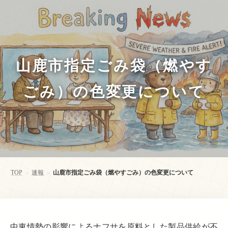
山鹿市指定ごみ袋（燃やす
ごみ）の色変更について
TOP
速報
山鹿市指定ごみ袋（燃やすごみ）の色変更について
>
>
中東情勢の影響によるナフサを原料とした製品供給が不