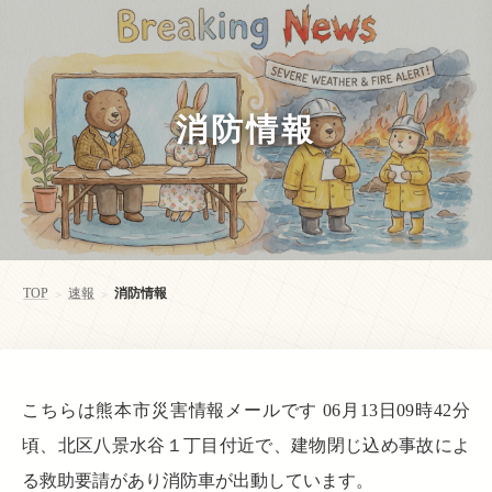
消防情報
TOP
速報
消防情報
>
>
こちらは熊本市災害情報メールです 06月13日09時42分
頃、北区八景水谷１丁目付近で、建物閉じ込め事故によ
る救助要請があり消防車が出動しています。