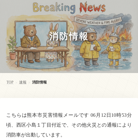
消防情報
TOP
速報
消防情報
>
>
こちらは熊本市災害情報メールです 06月12日10時53分
頃、西区小島１丁目付近で、その他火災との通報により
消防車が出動しています。