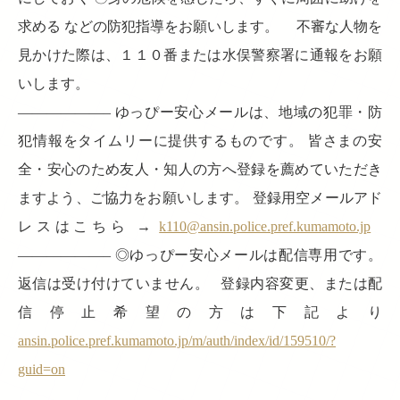
求める などの防犯指導をお願いします。 不審な人物を
見かけた際は、１１０番または水俣警察署に通報をお願
いします。
——————– ゆっぴー安心メールは、地域の犯罪・防
犯情報をタイムリーに提供するものです。 皆さまの安
全・安心のため友人・知人の方へ登録を薦めていただき
ますよう、ご協力をお願いします。 登録用空メールアド
レスはこちら →
k110@ansin.police.pref.kumamoto.jp
——————– ◎ゆっぴー安心メールは配信専用です。
返信は受け付けていません。 登録内容変更、または配
信停止希望の方は下記より
ansin.police.pref.kumamoto.jp/m/auth/index/id/159510/?
guid=on