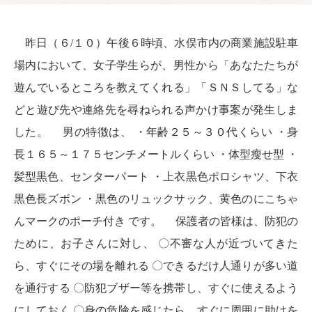
昨日（６/１０）午後６時頃、水俣市内の商業施設駐車
場内において、女子学生らが、男性から「あなたたちが
遊んでいるところを教えてくれる」「ＳＮＳしてる」な
どと遊び先や連絡先を尋ねられる声かけ事案が発生しま
した。 男の特徴は、 ・年齢２５～３０代くらい ・身
長１６５～１７５センチメートルくらい ・体型瘦せ型 ・
髪型黒色、センターパート ・上衣黒色ポロシャツ、下衣
黒色長ズボン ・黒色のリュックサック、黄色のにこちゃ
んマークのポーチ付き です。 保護者の皆様は、防犯の
ために、お子さんに対し、 〇不審な人が近づいてきた
ら、すぐにその場を離れる 〇できるだけ人通りが多い道
を通行する 〇防犯ブザー等を携帯し、すぐに使えるよう
にしておく 〇身の危険を感じたら、すぐに周囲に助けを