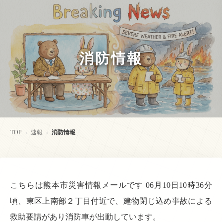
消防情報
TOP
速報
消防情報
>
>
こちらは熊本市災害情報メールです 06月10日10時36分
頃、東区上南部２丁目付近で、建物閉じ込め事故による
救助要請があり消防車が出動しています。