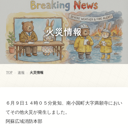
火災情報
TOP
速報
火災情報
>
>
６月９日１４時０５分覚知、南小国町大字満願寺におい
てその他火災が発生しました。
阿蘇広域消防本部