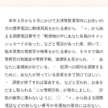
本年３月から５月にかけて大津警察署管内にお住いの
方の携帯電話に郵便局員をかたる者から、「＋」から始
まる国際電話番号で「郵便物の中にあなた名義のキャッ
シュカードがあった」などと電話があった後、続いて、
栃木県警の警察官や検事をかたる者から、ＳＮＳで偽の
警察官の制服姿や警察手帳、逮捕状を見せられ、 ・ あ
なたに逮捕状が出ている。 ・ 犯罪への関与を調査する
ために、あなたが持っている資産を全て預けてほしい。
・ 調査が終了すれば返金する。 などと言われ、お金を
だまし取られる「ニセ警察詐欺」が発生しました。 詐
欺の被害に遭わないように、 〇 「＋」から始まる国際
電話などの知らない番号や非通知の着信には出ない。