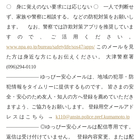
〇 身に覚えのない要求には応じない 〇 一人で判断せ
ず、家族や警察に相談する。 などの防犯対策をお願いし
ます。 なお、警察では詐欺対策アプリを推奨していま
すので、ご活用ください。
www.npa.go.jp/bureau/safetylife/sos47/apps/
このメールを見
た方は身近な方にもお伝えください。 大津警察署
(096)294-0110
——————– ゆっぴー安心メールは、地域の犯罪・防
犯情報をタイムリーに提供するものです。 皆さまの安
全・安心のため友人・知人の方へ登録を薦めていただき
ますよう、ご協力をお願いします。 登録用空メールアド
レスはこちら →
k110@ansin.police.pref.kumamoto.jp
——————– ◎ゆっぴー安心メールは配信専用です。
返信は受け付けていません。 登録内容変更、または配