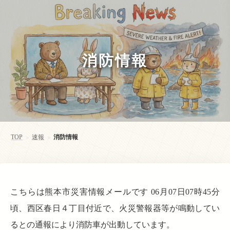
消防情報
TOP
速報
消防情報
>
>
こちらは熊本市災害情報メールです 06月07日07時45分
頃、西区春日４丁目付近で、火災警報器等が鳴動してい
るとの通報により消防車が出動しています。