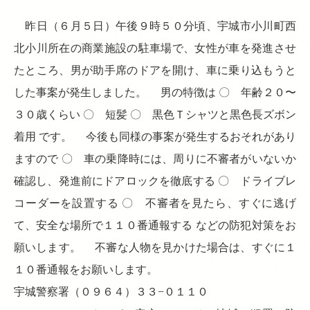
昨日（６月５日）午後９時５０分頃、宇城市小川町西
北小川所在の商業施設の駐車場で、女性が車を発進させ
たところ、男が助手席のドアを開け、車に乗り込もうと
した事案が発生しました。 男の特徴は 〇 年齢２０〜
３０歳くらい 〇 短髪 〇 黒色Ｔシャツと黒色長ズボン
着用 です。 今後も同様の事案が発生するおそれがあり
ますので 〇 車の乗降時には、周りに不審者がいないか
確認し、発進前にドアロックを徹底する 〇 ドライブレ
コーダーを設置する 〇 不審者を見たら、すぐに逃げ
て、安全な場所で１１０番通報する などの防犯対策をお
願いします。 不審な人物を見かけた場合は、すぐに１
１０番通報をお願いします。
宇城警察署（０９６４）３３−０１１０