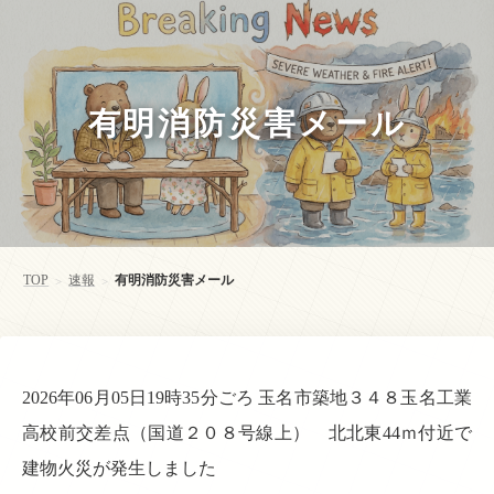
有明消防災害メール
TOP
速報
有明消防災害メール
>
>
2026年06月05日19時35分ごろ 玉名市築地３４８玉名工業
高校前交差点（国道２０８号線上） 北北東44ｍ付近で
建物火災が発生しました