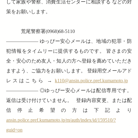
して家族や警察、消費生活センターに相談する などの対
策をお願いします。
荒尾警察署(0968)68-5110
——————– ゆっぴー安心メールは、地域の犯罪・防
犯情報をタイムリーに提供するものです。 皆さまの安
全・安心のため友人・知人の方へ登録を薦めていただき
ますよう、ご協力をお願いします。 登録用空メールアド
レスはこちら →
k110@ansin.police.pref.kumamoto.jp
——————– ◎ゆっぴー安心メールは配信専用です。
返信は受け付けていません。 登録内容変更、または配
信停止希望の方は下記より
ansin.police.pref.kumamoto.jp/m/auth/index/id/159510/?
guid=on