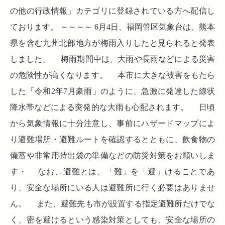
の他の行政情報」カテゴリに登録されている方へ配信し
ております。 ～～～～ 6月4日、福岡管区気象台は、熊本
県を含む九州北部地方が梅雨入りしたと見られると発表
しました。 梅雨期間中は、大雨や長雨などによる災害
の危険性が高くなります。 本市に大きな被害をもたら
した「令和2年7月豪雨」のように、急激に発達した線状
降水帯などによる突発的な大雨も心配されます。 日頃
から気象情報に十分注意し、事前にハザードマップによ
り避難場所・避難ルートを確認するとともに、飲食物の
備蓄や非常用持出袋の準備などの防災対策をお願いしま
す・ なお、避難とは、「難」を「避」けることであ
り、安全な場所にいる人は避難所に行く必要はありませ
ん。 また、避難先も市が設置する指定避難所だけでな
く、密を避けるという感染対策としても、安全な場所の