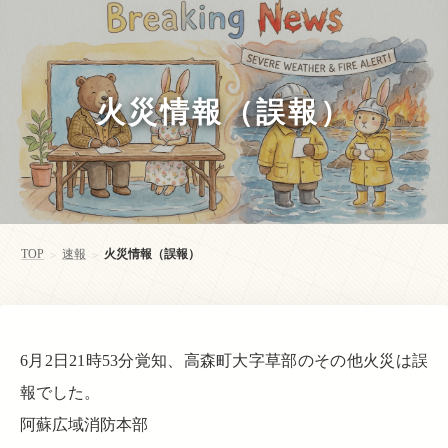
火災情報（誤報）
TOP
速報
火災情報（誤報）
>
>
6月2日21時53分覚知、高森町大字草部のその他火災は誤
報でした。
阿蘇広域消防本部