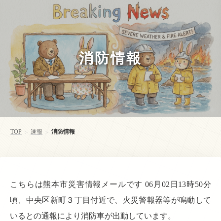
消防情報
TOP
速報
消防情報
>
>
こちらは熊本市災害情報メールです 06月02日13時50分
頃、中央区新町３丁目付近で、火災警報器等が鳴動して
いるとの通報により消防車が出動しています。