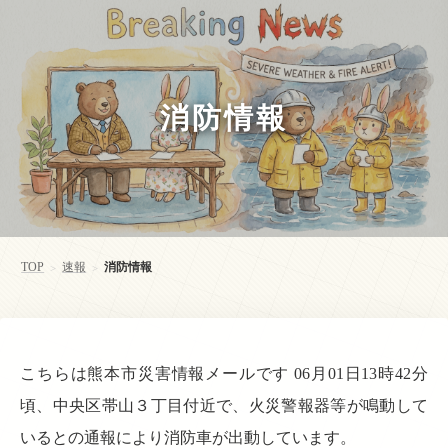
消防情報
TOP
速報
消防情報
>
>
こちらは熊本市災害情報メールです 06月01日13時42分
頃、中央区帯山３丁目付近で、火災警報器等が鳴動して
いるとの通報により消防車が出動しています。