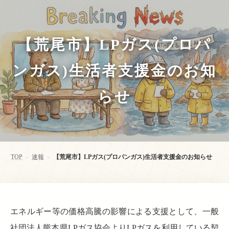
【荒尾市】LPガス(プロパ
ンガス)生活者支援金のお知
らせ
TOP
速報
【荒尾市】LPガス(プロパンガス)生活者支援金のお知らせ
>
>
エネルギー等の価格高騰の影響による支援として、一般
社団法人熊本県LPガス協会よりLPガスを利用している契