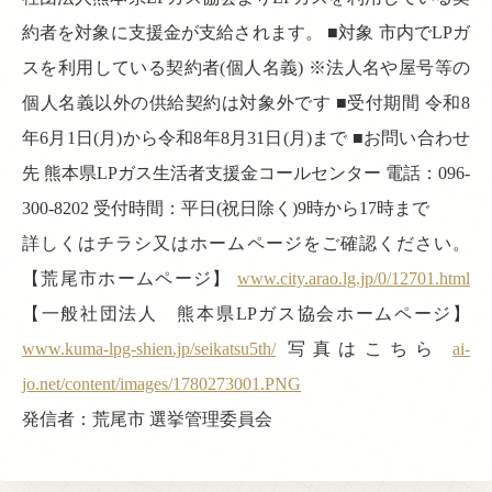
約者を対象に支援金が支給されます。 ■対象 市内でLPガ
スを利用している契約者(個人名義) ※法人名や屋号等の
個人名義以外の供給契約は対象外です ■受付期間 令和8
年6月1日(月)から令和8年8月31日(月)まで ■お問い合わせ
先 熊本県LPガス生活者支援金コールセンター 電話：096-
300-8202 受付時間：平日(祝日除く)9時から17時まで
詳しくはチラシ又はホームページをご確認ください。
【荒尾市ホームページ】
www.city.arao.lg.jp/0/12701.html
【一般社団法人 熊本県LPガス協会ホームページ】
www.kuma-lpg-shien.jp/seikatsu5th/
写真はこちら
ai-
jo.net/content/images/1780273001.PNG
発信者：荒尾市 選挙管理委員会