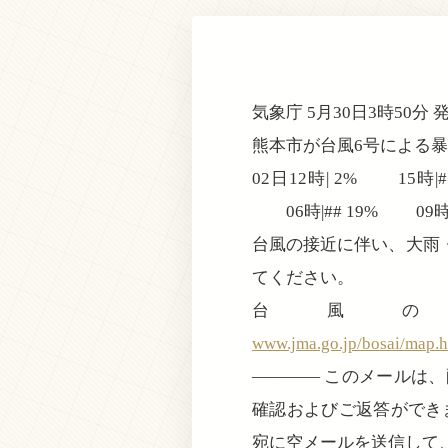
気象庁 5月30日3時50分 
熊本市が台風6号による
02日12時| 2% 15時|# 
06時|## 19% 09時|
台風の接近に伴い、大雨
てください。
台風
www.jma.go.jp/bosai/map.
———— このメールは
確認およびご返答ができ
宛に空メールを送信して