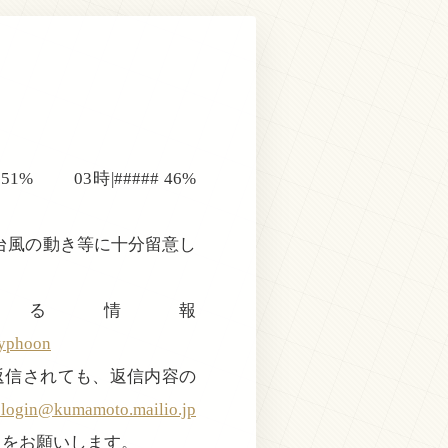
 51% 03時|##### 46%
台風の動き等に十分留意し
る情報
typhoon
返信されても、返信内容の
@kumamoto.mailio.jp
きをお願いします。