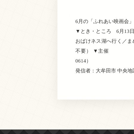
6月の「ふれあい映画会
▼とき・ところ 6月
おばけネス湖へ行く／
不要） ▼主催 大牟田
0614）
発信者：大牟田市 中央地