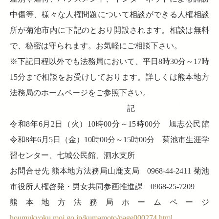
中傷等、様々な人権問題について相談ができる人権相談
所が菊池市内に下記のとおり開設されます。相談は無料
で、秘密は守られます。お気軽にご相談下さい。
※下記日程以外でも法務局において、平日8時30分～17時
15分まで相談をお受けしております。詳しくは熊本地方
法務局のホームページをご参照下さい。
記
令和8年6月2日（火）10時00分～15時00分 旭志公民館
令和8年6月5日（金）10時00分～15時00分 菊池市生涯学
習センター、七城公民館、泗水支所
お問合せ先 熊本地方法務局山鹿支局 0968-44-2411 菊池
市役所人権啓発・男女共同参画推進課 0968-25-7209
熊本地方法務局ホームページ
houmukyoku.moj.go.jp/kumamoto/page000274.html