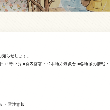
お知らせします。
6日15時12分 ■発表官署：熊本地方気象台 ■各地域の情報： 
意報 ・雷注意報