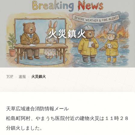
火災鎮火
TOP
速報
火災鎮火
>
>
天草広域連合消防情報メール
松島町阿村、やまうち医院付近の建物火災は１１時２８
分鎮火しました。