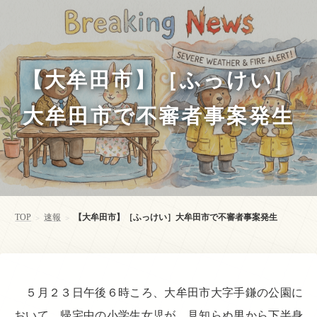
【大牟田市】［ふっけい］
大牟田市で不審者事案発生
TOP
速報
【大牟田市】［ふっけい］大牟田市で不審者事案発生
>
>
５月２３日午後６時ころ、大牟田市大字手鎌の公園に
おいて、帰宅中の小学生女児が、見知らぬ男から下半身