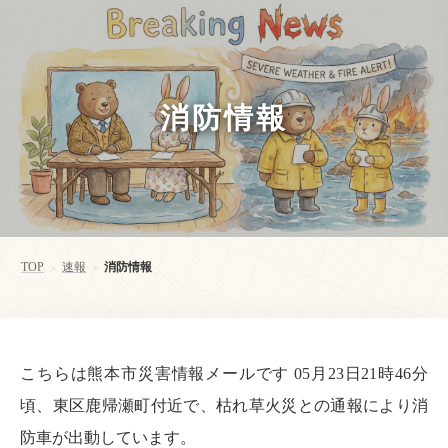
消防情報
TOP
速報
消防情報
>
>
こちらは熊本市災害情報メールです 05月23日21時46分
頃、東区鹿帰瀬町付近で、枯れ草火災との通報により消
防車が出動しています。