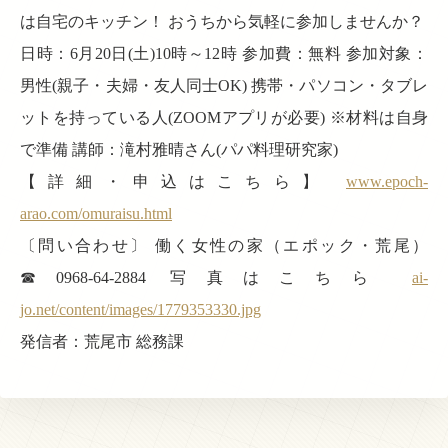
は自宅のキッチン！ おうちから気軽に参加しませんか？
日時：6月20日(土)10時～12時 参加費：無料 参加対象：
男性(親子・夫婦・友人同士OK) 携帯・パソコン・タブレ
ットを持っている人(ZOOMアプリが必要) ※材料は自身
で準備 講師：滝村雅晴さん(パパ料理研究家)
【詳細・申込はこちら】
www.epoch-
arao.com/omuraisu.html
〔問い合わせ〕 働く女性の家（エポック・荒尾）
☎0968-64-2884 写真はこちら
ai-
jo.net/content/images/1779353330.jpg
発信者：荒尾市 総務課