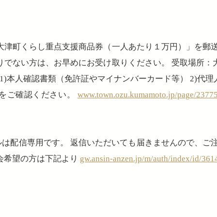
大津町くらし重点支援商品券（一人あたり１万円）」を郵送
りでない方は、お早めにお受け取りください。 受取場所
 1)本人確認書類（免許証やマイナンバーカード等） 2)代
をご確認ください。
www.town.ozu.kumamoto.jp/page/23775
ルは配信専用です。 返信いただいても届きませんので、ご
会希望の方は下記より
gw.ansin-anzen.jp/m/auth/index/id/36