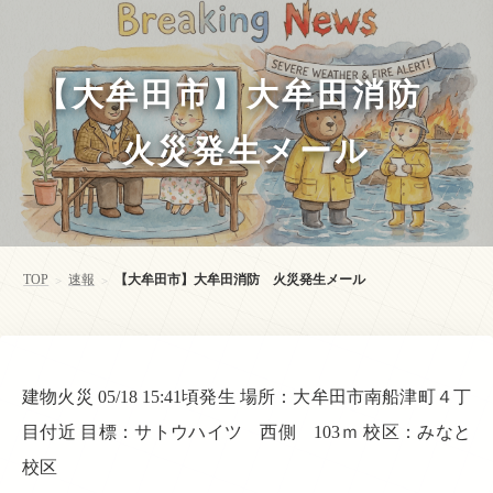
【大牟田市】大牟田消防
火災発生メール
TOP
速報
【大牟田市】大牟田消防 火災発生メール
>
>
建物火災 05/18 15:41頃発生 場所：大牟田市南船津町４丁
目付近 目標：サトウハイツ 西側 103ｍ 校区：みなと
校区