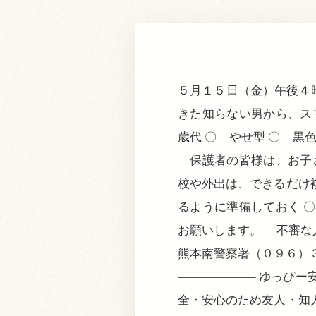
５月１５日（金）午後４
きた知らない男から、ス
歳代 〇 やせ型 〇 黒
保護者の皆様は、お子さ
校や外出は、できるだけ
るように準備しておく 
お願いします。 不審な
熊本南警察署（０９６）
——————– ゆっぴ
全・安心のため友人・知