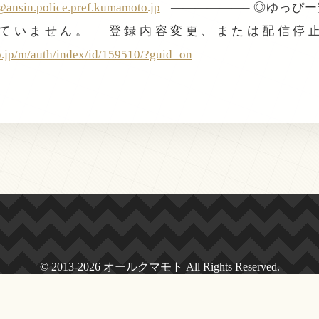
ansin.police.pref.kumamoto.jp
——————– ◎ゆっぴ
ていません。 登録内容変更、または配信停
o.jp/m/auth/index/id/159510/?guid=on
© 2013-2026 オールクマモト All Rights Reserved.