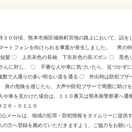
時３０分頃、熊本市南区城南町宮地の路上において、話を
マートフォンを向けられる事案が発生しました。 男の特
色短髪 〇 上衣灰色の長袖、下衣灰色の長ズボン 〇 黒
んに対し、 〇 不審な人や車に気づいたら、近づかずに
複数で人通りの多い明るい道を通る 〇 外出時は防犯ブザ
〇 身の危険を感じたら、大声や防犯ブザーで周囲に助けを
人や車を見かけた場合は、１１０番又は熊本南警察署へ通
３２６－０１１０
ー安心メールは、地域の犯罪・防犯情報をタイムリーに提供す
人の方へ登録を薦めていただきますよう、ご協力をお願いし