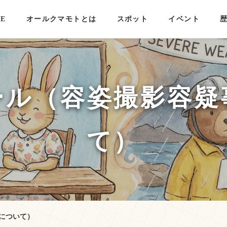
E
オールクマモトとは
スポット
イベント
ール（容姿撮影容疑
て）
について）