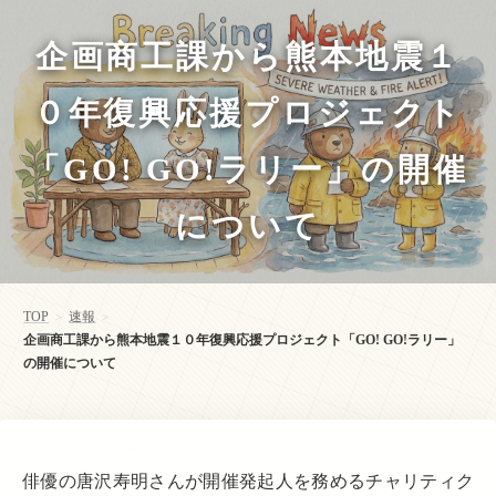
企画商工課から熊本地震１
０年復興応援プロジェクト
「GO! GO!ラリー」の開催
について
TOP
速報
>
>
企画商工課から熊本地震１０年復興応援プロジェクト「GO! GO!ラリー」
の開催について
俳優の唐沢寿明さんが開催発起人を務めるチャリティク