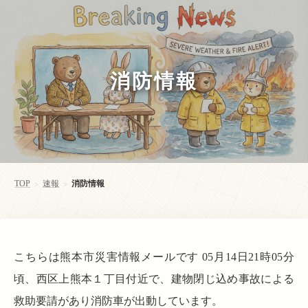
消防情報
TOP
速報
消防情報
>
>
こちらは熊本市災害情報メールです 05月14日21時05分
頃、西区上熊本１丁目付近で、建物閉じ込め事故による
救助要請があり消防車が出動しています。