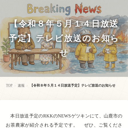
【令和８年５月１４日放送
予定】テレビ放送のお知ら
せ
TOP
速報
【令和８年５月１４日放送予定】テレビ放送のお知らせ
>
>
本日放送予定のRKKのNEWSゲツキンにて、山鹿市の
お茶農家が紹介される予定です。 ぜひ、ご覧くださ