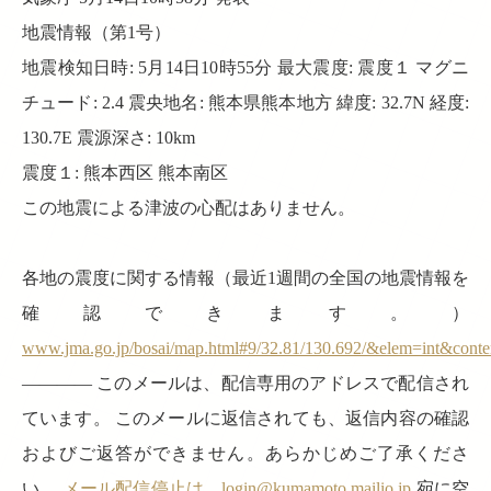
地震情報（第1号）
地震検知日時: 5月14日10時55分 最大震度: 震度１ マグニ
チュード: 2.4 震央地名: 熊本県熊本地方 緯度: 32.7N 経度:
130.7E 震源深さ: 10km
震度１: 熊本西区 熊本南区
この地震による津波の心配はありません。
各地の震度に関する情報（最近1週間の全国の地震情報を
確認できます。）
www.jma.go.jp/bosai/map.html#9/32.81/130.692/&elem=int&cont
———— このメールは、配信専用のアドレスで配信され
ています。 このメールに返信されても、返信内容の確認
およびご返答ができません。あらかじめご了承くださ
い。
メール配信停止は、login@kumamoto.mailio.jp
宛に空