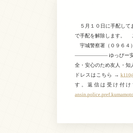
５月１０日に手配してお
で手配を解除します。 
宇城警察署（０９６４
——————– ゆっぴ
全・安心のため友人・知
ドレスはこちら →
k110@
す。返信は受け付け
ansin.police.pref.kumamot