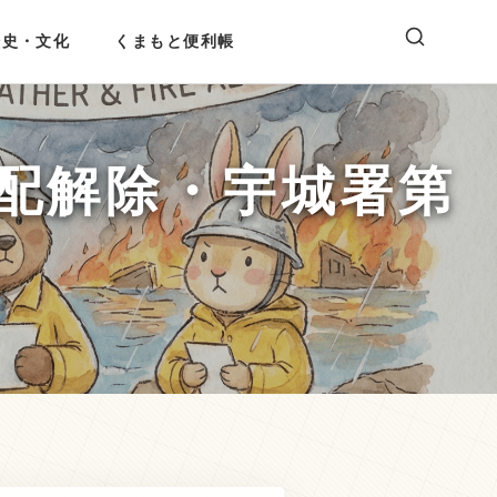
歴史・文化
くまもと便利帳
配解除・宇城署第