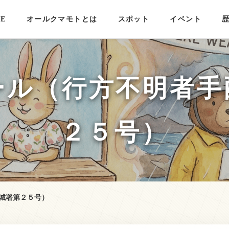
E
オールクマモトとは
スポット
イベント
ール（行方不明者手
２５号）
城署第２５号）