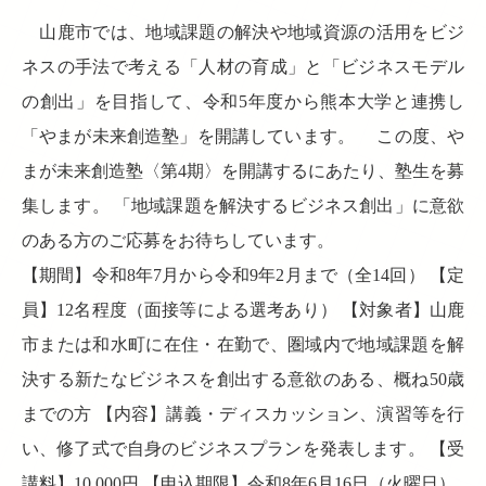
山鹿市では、地域課題の解決や地域資源の活用をビジ
ネスの手法で考える「人材の育成」と「ビジネスモデル
の創出」を目指して、令和5年度から熊本大学と連携し
「やまが未来創造塾」を開講しています。 この度、や
まが未来創造塾〈第4期〉を開講するにあたり、塾生を募
集します。 「地域課題を解決するビジネス創出」に意欲
のある方のご応募をお待ちしています。
【期間】令和8年7月から令和9年2月まで（全14回） 【定
員】12名程度（面接等による選考あり） 【対象者】山鹿
市または和水町に在住・在勤で、圏域内で地域課題を解
決する新たなビジネスを創出する意欲のある、概ね50歳
までの方 【内容】講義・ディスカッション、演習等を行
い、修了式で自身のビジネスプランを発表します。 【受
講料】10,000円 【申込期限】令和8年6月16日（火曜日）