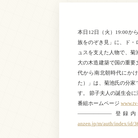
本日12日（火）19:0
族をのぞき見」に、ド・
ュスを支えた人物で、菊
大の木造建築で国の重要
代から南北朝時代にか
た）」は、菊池氏の分家
す。 節子夫人の誕生会
番組ホームページ
www.tv-
——————– 
anzen.jp/m/auth/index/id/