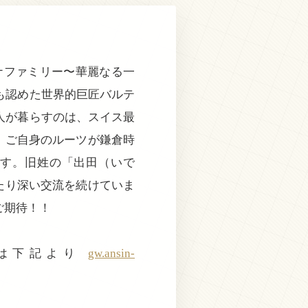
チナファミリー〜華麗なる一
も認めた世界的巨匠バルテ
人が暮らすのは、スイス最
、ご自身のルーツが鎌倉時
す。旧姓の「出田（いで
たり深い交流を続けていま
ご期待！！
方は下記より
gw.ansin-