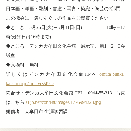
日本画・洋画・彫刻・書道・写真・染織・陶芸の7部門。
この機会に、選りすぐりの作品をご鑑賞ください！
◆と き 5月26日(火)～5月31日(日) 10時～17
時(最終日は16時まで)
◆ところ デンカ大牟田文化会館 展示室、第1・2・3会
議室
◆入場料 無料
詳しくはデンカ大牟田文化会館HPへ
omuta-bunka-
kaikan.or.jp/archives/4912
問合せ：デンカ大牟田文化会館 TEL 0944-55-3131 写真
はこちら
ai-jo.net/content/images/1776994223.jpg
発信者：大牟田市 生涯学習課