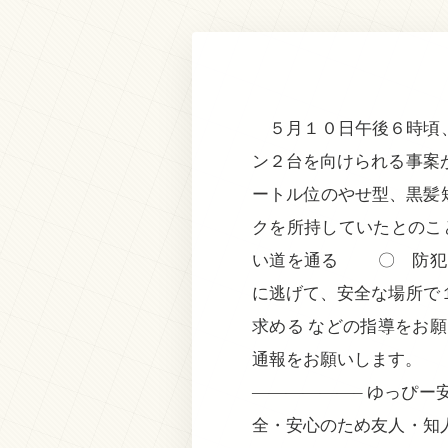
５月１０日午後６時頃、
ン２台を向けられる事案
ートル位のやせ型、黒髪
クを所持していたとの
い道を通る 〇 防犯
に逃げて、安全な場所で
求める などの指導をお
通報をお願いします
——————– ゆっぴ
全・安心のため友人・知