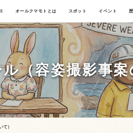
E
オールクマモトとは
スポット
イベント
ール（容姿撮影事案
いて）