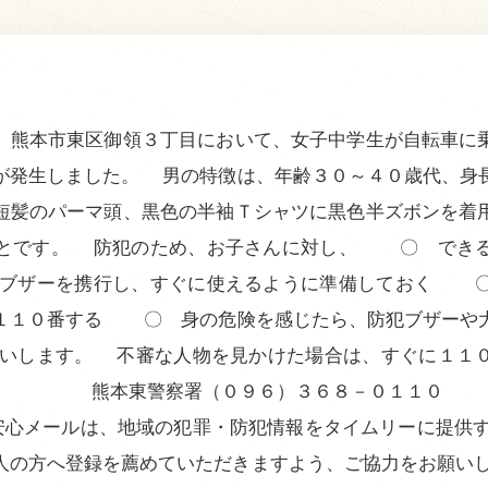
熊本市東区御領３丁目において、女子中学生が自転車に
が発生しました。 男の特徴は、年齢３０～４０歳代、身
短髪のパーマ頭、黒色の半袖Ｔシャツに黒色半ズボンを着
ことです。 防犯のため、お子さんに対し、 〇 できる
ブザーを携行し、すぐに使えるように準備しておく 〇
１１０番する 〇 身の危険を感じたら、防犯ブザーや
願いします。 不審な人物を見かけた場合は、すぐに１１
。 熊本東警察署（０９６）３６８－０１１０
ー安心メールは、地域の犯罪・防犯情報をタイムリーに提供す
人の方へ登録を薦めていただきますよう、ご協力をお願いし