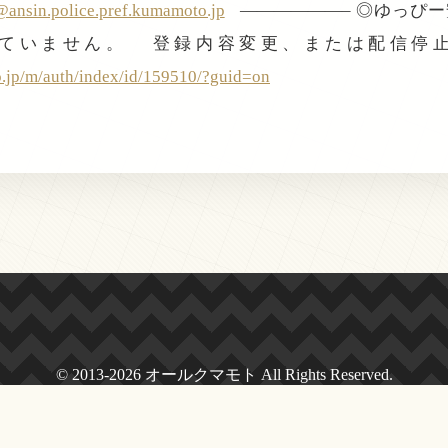
ansin.police.pref.kumamoto.jp
——————– ◎ゆっぴ
ていません。 登録内容変更、または配信停
o.jp/m/auth/index/id/159510/?guid=on
© 2013-2026 オールクマモト All Rights Reserved.