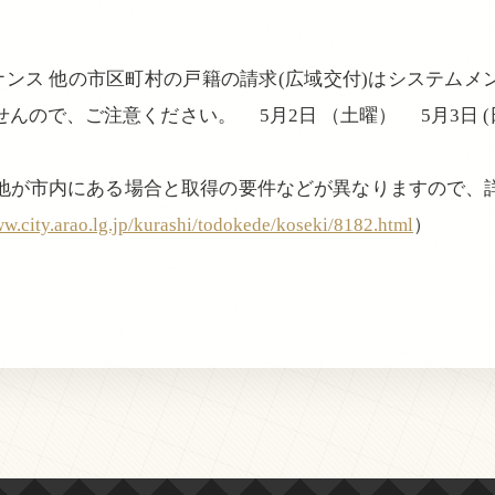
ナンス 他の市区町村の戸籍の請求(広域交付)はシステム
んので、ご注意ください。 5月2日 （土曜） 5月3日 (
地が市内にある場合と取得の要件などが異なりますので、
w.city.arao.lg.jp/kurashi/todokede/koseki/8182.html
）