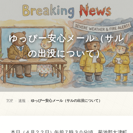
ゆっぴー安心メール（サル
の出没について）
TOP
速報
ゆっぴー安心メール（サルの出没について）
>
>
本日（４月２２日）午前７時３０分頃、菊池郡大津町