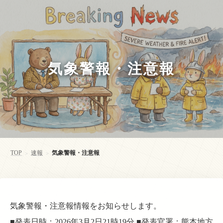
気象警報・注意報
TOP
速報
気象警報・注意報
>
>
気象警報・注意報情報をお知らせします。
■発表日時：2026年3月2日21時19分 ■発表官署：熊本地方