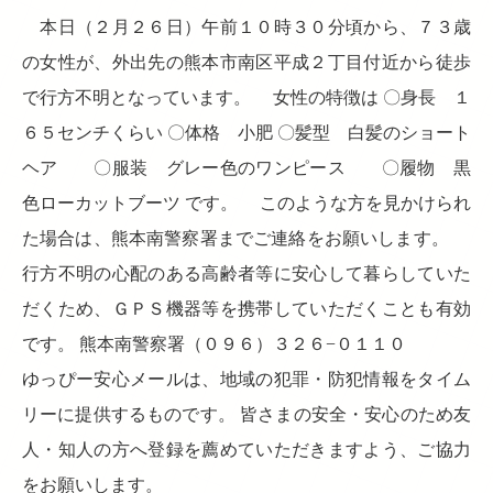
本日（２月２６日）午前１０時３０分頃から、７３歳
の女性が、外出先の熊本市南区平成２丁目付近から徒歩
で行方不明となっています。 女性の特徴は 〇身長 １
６５センチくらい 〇体格 小肥 〇髪型 白髪のショート
ヘア 〇服装 グレー色のワンピース 〇履物 黒
色ローカットブーツ です。 このような方を見かけられ
た場合は、熊本南警察署までご連絡をお願いします。
行方不明の心配のある高齢者等に安心して暮らしていた
だくため、ＧＰＳ機器等を携帯していただくことも有効
です。 熊本南警察署（０９６）３２６−０１１０
ゆっぴー安心メールは、地域の犯罪・防犯情報をタイム
リーに提供するものです。 皆さまの安全・安心のため友
人・知人の方へ登録を薦めていただきますよう、ご協力
をお願いします。