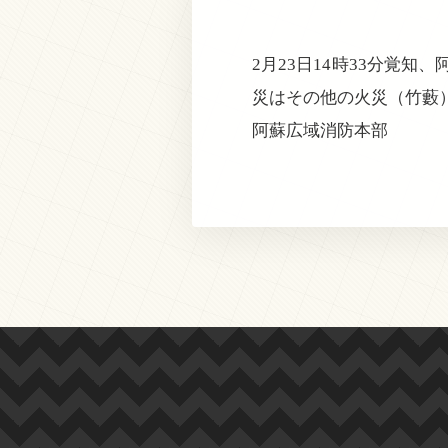
2月23日14時33分覚
災はその他の火災（竹藪
阿蘇広域消防本部