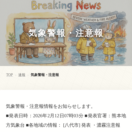
気象警報・注意報
TOP
速報
気象警報・注意報
>
>
気象警報・注意報情報をお知らせします。
■発表日時：2026年2月12日07時03分 ■発表官署：熊本地
方気象台 ■各地域の情報： [八代市] 発表 ・濃霧注意報