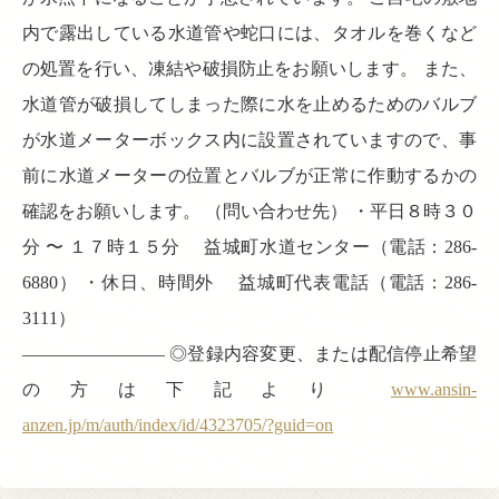
内で露出している水道管や蛇口には、タオルを巻くなど
の処置を行い、凍結や破損防止をお願いします。 また、
水道管が破損してしまった際に水を止めるためのバルブ
が水道メーターボックス内に設置されていますので、事
前に水道メーターの位置とバルブが正常に作動するかの
確認をお願いします。 （問い合わせ先） ・平日８時３０
分 〜 １７時１５分 益城町水道センター（電話：286-
6880） ・休日、時間外 益城町代表電話（電話：286-
3111）
———————— ◎登録内容変更、または配信停止希望
の方は下記より
www.ansin-
anzen.jp/m/auth/index/id/4323705/?guid=on