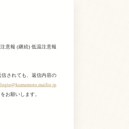
燥注意報 (継続) 低温注意報
返信されても、返信内容の
@kumamoto.mailio.jp
きをお願いします。